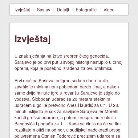
Izvještaj
Sastav
Detalji
Fotografije
Video
Izvještaj
U znak sjećanja na žrtve srebreničkog genocida,
Sarajevo je po prvi put u svojoj historiji nastupilo u crnoj
opremi, koja je posebno izrađena za ovu utakmicu.
Prvi meč na Koševu, odigran sedam dana ranije,
završio je minimalnom pobjedom bordo tima, a nakon
samo dvije minute igre u revanšu Sarajevo je stiglo do
vodstva. Slobodan udarac sa 20 metara efektnim
udracem u gol je pretvorio Anes Haurdić za 0:1. U 28.
minuti uslijedio je šok za navijače Sarajeva jer Morelli
koristi grešku odbrane, a potom i nespretnu reakciju
Bandovića i pogađa za 1:1. Kada se činilo da će se tim
rezultatom otići na odmor, u sudijskoj nadoknadi prvog
poluvremena Ognjen Todorović preciznim udarcem sa