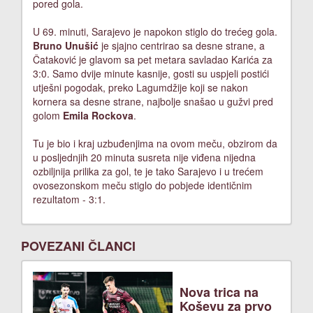
pored gola.
U 69. minuti, Sarajevo je napokon stiglo do trećeg gola.
Bruno Unušić
je sjajno centrirao sa desne strane, a
Čataković je glavom sa pet metara savladao Karića za
3:0. Samo dvije minute kasnije, gosti su uspjeli postići
utješni pogodak, preko Lagumdžije koji se nakon
kornera sa desne strane, najbolje snašao u gužvi pred
golom
Emila Rockova
.
Tu je bio i kraj uzbuđenjima na ovom meču, obzirom da
u posljednjih 20 minuta susreta nije viđena nijedna
ozbiljnija prilika za gol, te je tako Sarajevo i u trećem
ovosezonskom meču stiglo do pobjede identičnim
rezultatom - 3:1.
POVEZANI ČLANCI
Nova trica na
Koševu za prvo