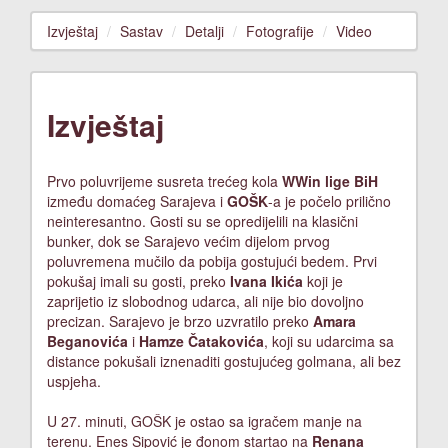
Izvještaj
Sastav
Detalji
Fotografije
Video
Izvještaj
Prvo poluvrijeme susreta trećeg kola
WWin lige BiH
između domaćeg Sarajeva i
GOŠK
-a je počelo prilično
neinteresantno. Gosti su se opredijelili na klasični
bunker, dok se Sarajevo većim dijelom prvog
poluvremena mučilo da pobija gostujući bedem. Prvi
pokušaj imali su gosti, preko
Ivana Ikića
koji je
zaprijetio iz slobodnog udarca, ali nije bio dovoljno
precizan. Sarajevo je brzo uzvratilo preko
Amara
Beganovića
i
Hamze Čatakovića
, koji su udarcima sa
distance pokušali iznenaditi gostujućeg golmana, ali bez
uspjeha.
U 27. minuti, GOŠK je ostao sa igračem manje na
terenu. Enes Sipović je đonom startao na
Renana