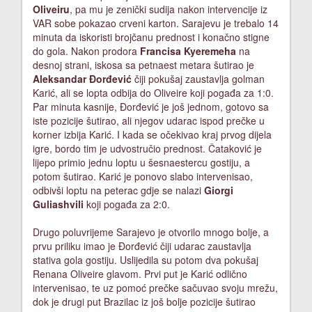
Oliveiru
, pa mu je zenički sudija nakon intervencije iz
VAR sobe pokazao crveni karton. Sarajevu je trebalo 14
minuta da iskoristi brojčanu prednost i konačno stigne
do gola. Nakon prodora
Francisa Kyeremeha
na
desnoj strani, iskosa sa petnaest metara šutirao je
Aleksandar Đorđević
čiji pokušaj zaustavlja golman
Karić, ali se lopta odbija do Oliveire koji pogađa za 1:0.
Par minuta kasnije, Đorđević je još jednom, gotovo sa
iste pozicije šutirao, ali njegov udarac ispod prečke u
korner izbija Karić. I kada se očekivao kraj prvog dijela
igre, bordo tim je udvostručio prednost. Čataković je
lijepo primio jednu loptu u šesnaestercu gostiju, a
potom šutirao. Karić je ponovo slabo intervenisao,
odbivši loptu na peterac gdje se nalazi
Giorgi
Guliashvili
koji pogađa za 2:0.
Drugo poluvrijeme Sarajevo je otvorilo mnogo bolje, a
prvu priliku imao je Đorđević čiji udarac zaustavlja
stativa gola gostiju. Uslijedila su potom dva pokušaj
Renana Oliveire glavom. Prvi put je Karić odlično
intervenisao, te uz pomoć prečke sačuvao svoju mrežu,
dok je drugi put Brazilac iz još bolje pozicije šutirao