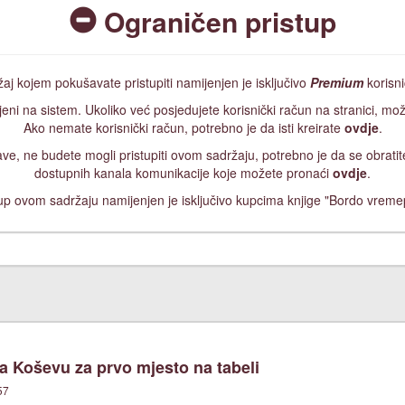
Ograničen pristup
aj kojem pokušavate pristupiti namijenjen je isključivo
Premium
korisn
jeni na sistem. Ukoliko već posjedujete korisnički račun na stranici, mož
Ako nemate korisnički račun, potrebno je da isti kreirate
ovdje
.
ijave, ne budete mogli pristupiti ovom sadržaju, potrebno je da se obrat
dostupnih kanala komunikacije koje možete pronaći
ovdje
.
up ovom sadržaju namijenjen je isključivo kupcima knjige "Bordo vreme
na Koševu za prvo mjesto na tabeli
57