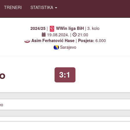
TRENERI
STATISTIKA
2024/25
|
WWin liga BiH
| 3. kolo
19.08.2024.
|
21:00
Asim Ferhatović Hase
|
Posjeta:
6.000
Sarajevo
o
3:1
eo