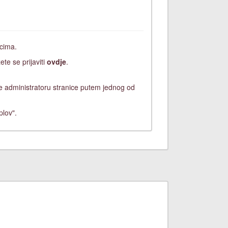
icima.
ete se prijaviti
ovdje
.
ite administratoru stranice putem jednog od
plov".