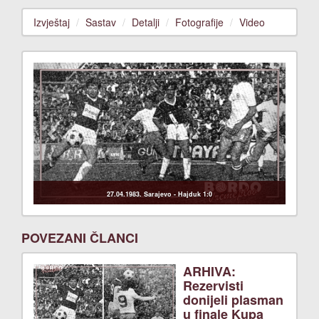
Izvještaj
Sastav
Detalji
Fotografije
Video
Previous
Next
27.04.1983. Sarajevo - Hajduk 1:0
POVEZANI ČLANCI
ARHIVA:
Rezervisti
donijeli plasman
u finale Kupa