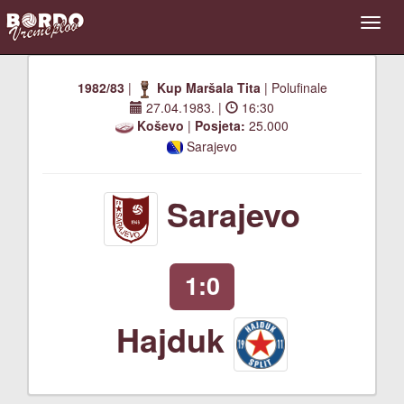
1982/83
|
Kup Maršala Tita
| Polufinale
27.04.1983.
|
16:30
Koševo
|
Posjeta:
25.000
Sarajevo
Sarajevo
1:0
Hajduk