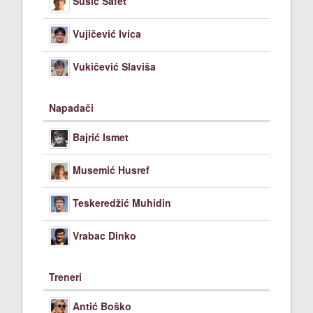
Sušić Safet
Vujičević Ivica
Vukičević Slaviša
Napadači
Bajrić Ismet
Musemić Husref
Teskeredžić Muhidin
Vrabac Dinko
Treneri
Antić Boško