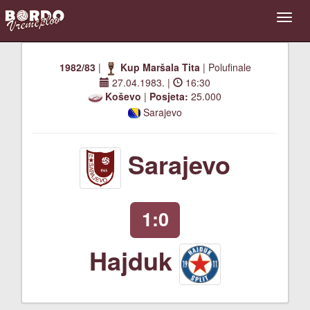
1982/83
|
Kup Maršala Tita
| Polufinale
27.04.1983.
|
16:30
Koševo
|
Posjeta:
25.000
Sarajevo
Sarajevo
1:0
Hajduk