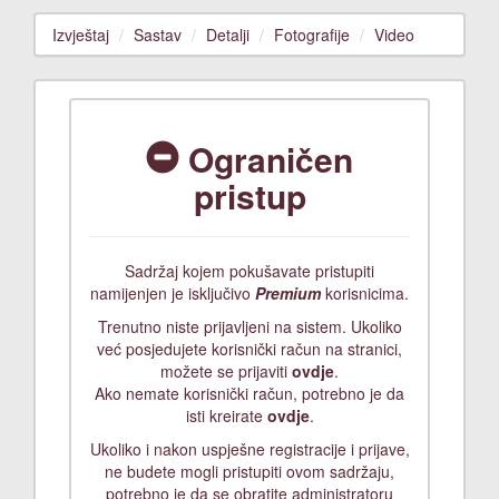
Izvještaj
Sastav
Detalji
Fotografije
Video
Ograničen
pristup
Sadržaj kojem pokušavate pristupiti
namijenjen je isključivo
Premium
korisnicima.
Trenutno niste prijavljeni na sistem. Ukoliko
već posjedujete korisnički račun na stranici,
možete se prijaviti
ovdje
.
Ako nemate korisnički račun, potrebno je da
isti kreirate
ovdje
.
Ukoliko i nakon uspješne registracije i prijave,
ne budete mogli pristupiti ovom sadržaju,
potrebno je da se obratite administratoru