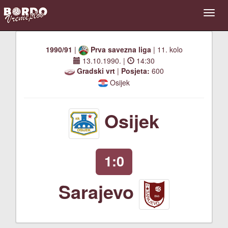
1990/91
|
Prva savezna liga
| 11. kolo
13.10.1990.
|
14:30
Gradski vrt
|
Posjeta:
600
Osijek
Osijek
1:0
Sarajevo