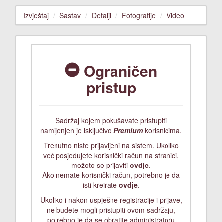
Izvještaj
Sastav
Detalji
Fotografije
Video
Ograničen
pristup
Sadržaj kojem pokušavate pristupiti
namijenjen je isključivo
Premium
korisnicima.
Trenutno niste prijavljeni na sistem. Ukoliko
već posjedujete korisnički račun na stranici,
možete se prijaviti
ovdje
.
Ako nemate korisnički račun, potrebno je da
isti kreirate
ovdje
.
Ukoliko i nakon uspješne registracije i prijave,
ne budete mogli pristupiti ovom sadržaju,
potrebno je da se obratite administratoru