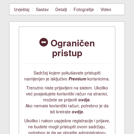
Izvještaj
Sastav
Detalji
Fotografije
Video
Ograničen
pristup
Sadržaj kojem pokušavate pristupiti
namijenjen je isključivo
Premium
korisnicima.
Trenutno niste prijavljeni na sistem. Ukoliko
već posjedujete korisnički račun na stranici,
možete se prijaviti
ovdje
.
Ako nemate korisnički račun, potrebno je da
isti kreirate
ovdje
.
Ukoliko i nakon uspješne registracije i prijave,
ne budete mogli pristupiti ovom sadržaju,
potrebno je da se obratite administratoru