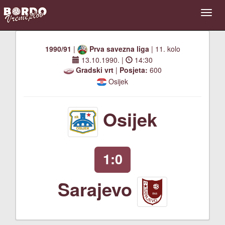
1990/91
|
Prva savezna liga
| 11. kolo
13.10.1990.
|
14:30
Gradski vrt
|
Posjeta:
600
Osijek
Osijek
1:0
Sarajevo