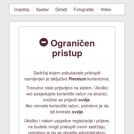
Izvještaj
Sastav
Detalji
Fotografije
Video
Ograničen
pristup
Sadržaj kojem pokušavate pristupiti
namijenjen je isključivo
Premium
korisnicima.
Trenutno niste prijavljeni na sistem. Ukoliko
već posjedujete korisnički račun na stranici,
možete se prijaviti
ovdje
.
Ako nemate korisnički račun, potrebno je da
isti kreirate
ovdje
.
Ukoliko i nakon uspješne registracije i prijave,
ne budete mogli pristupiti ovom sadržaju,
potrebno je da se obratite administratoru