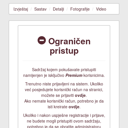
Izvještaj
Sastav
Detalji
Fotografije
Video
Ograničen
pristup
Sadržaj kojem pokušavate pristupiti
namijenjen je isključivo
Premium
korisnicima.
Trenutno niste prijavljeni na sistem. Ukoliko
već posjedujete korisnički račun na stranici,
možete se prijaviti
ovdje
.
Ako nemate korisnički račun, potrebno je da
isti kreirate
ovdje
.
Ukoliko i nakon uspješne registracije i prijave,
ne budete mogli pristupiti ovom sadržaju,
potrebno je da se obratite administratoru