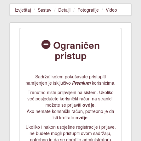
Izvještaj
Sastav
Detalji
Fotografije
Video
Ograničen
pristup
Sadržaj kojem pokušavate pristupiti
namijenjen je isključivo
Premium
korisnicima.
Trenutno niste prijavljeni na sistem. Ukoliko
već posjedujete korisnički račun na stranici,
možete se prijaviti
ovdje
.
Ako nemate korisnički račun, potrebno je da
isti kreirate
ovdje
.
Ukoliko i nakon uspješne registracije i prijave,
ne budete mogli pristupiti ovom sadržaju,
potrebno je da se obratite administratoru