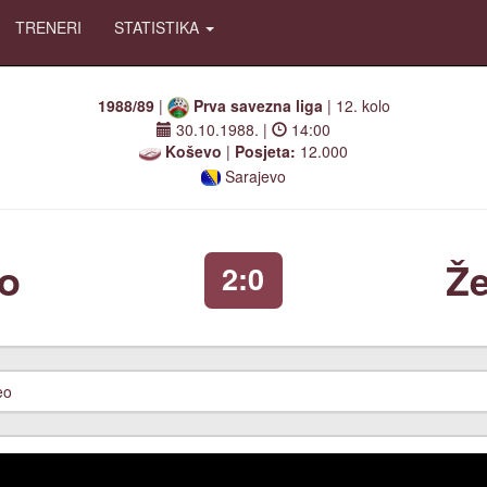
TRENERI
STATISTIKA
1988/89
|
Prva savezna liga
| 12. kolo
30.10.1988.
|
14:00
Koševo
|
Posjeta:
12.000
Sarajevo
Že
o
2:0
eo