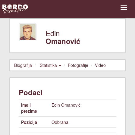
Edin
Omanović
Biografija
Statistika
Fotografije
Video
Podaci
Ime i
Edin Omanović
prezime
Pozicija
Odbrana