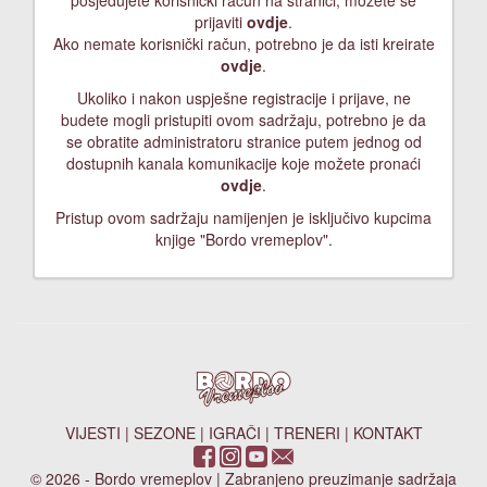
posjedujete korisnički račun na stranici, možete se
prijaviti
ovdje
.
Ako nemate korisnički račun, potrebno je da isti kreirate
ovdje
.
Ukoliko i nakon uspješne registracije i prijave, ne
budete mogli pristupiti ovom sadržaju, potrebno je da
se obratite administratoru stranice putem jednog od
dostupnih kanala komunikacije koje možete pronaći
ovdje
.
Pristup ovom sadržaju namijenjen je isključivo kupcima
knjige "Bordo vremeplov".
VIJESTI
|
SEZONE
|
IGRAČI
|
TRENERI
|
KONTAKT
© 2026 - Bordo vremeplov | Zabranjeno preuzimanje sadržaja