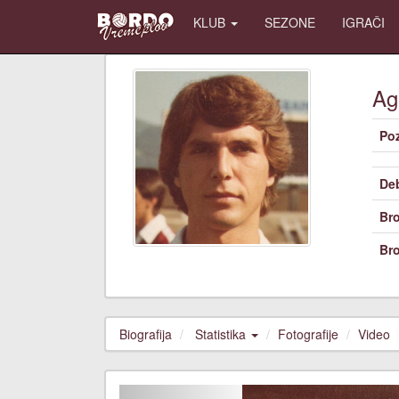
KLUB
SEZONE
IGRAČI
A
Poz
De
Bro
Bro
Biografija
Statistika
Fotografije
Video
Previous