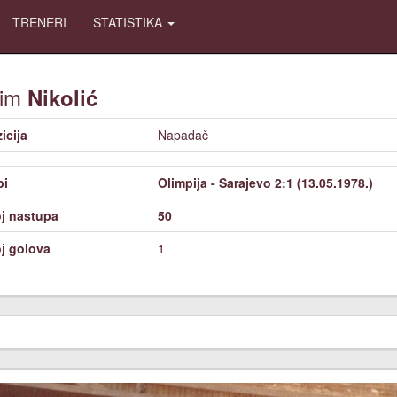
TRENERI
STATISTIKA
gim
Nikolić
icija
Napadač
bi
Olimpija - Sarajevo 2:1 (13.05.1978.)
j nastupa
50
j golova
1