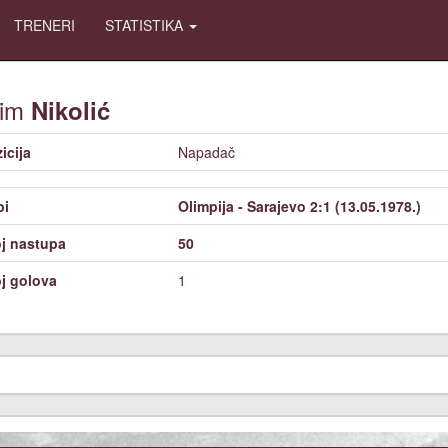
TRENERI
STATISTIKA
gim
Nikolić
icija
Napadač
bi
Olimpija - Sarajevo 2:1 (13.05.1978.)
j nastupa
50
j golova
1