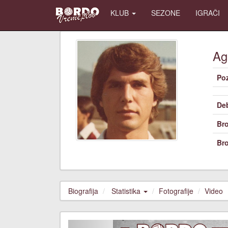
KLUB
SEZONE
IGRAČI
A
Poz
De
Bro
Bro
Biografija
Statistika
Fotografije
Video
Previous