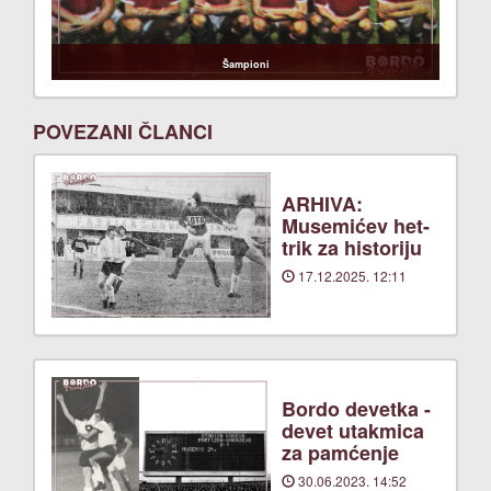
Šampioni
POVEZANI ČLANCI
ARHIVA:
Musemićev het-
trik za historiju
17.12.2025. 12:11
Bordo devetka -
devet utakmica
za pamćenje
30.06.2023. 14:52