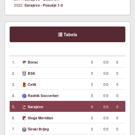
2022.
Sarajevo - Posušje 1:0
Tabela
1.
0
0:0
0
Borac
2.
0
0:0
0
BSK
3.
0
0:0
0
Čelik
4.
0
0:0
0
Radnik Soccerbet
5.
0
0:0
0
Sarajevo
6.
0
0:0
0
Sloga Meridian
7.
0
0:0
0
Široki Brijeg