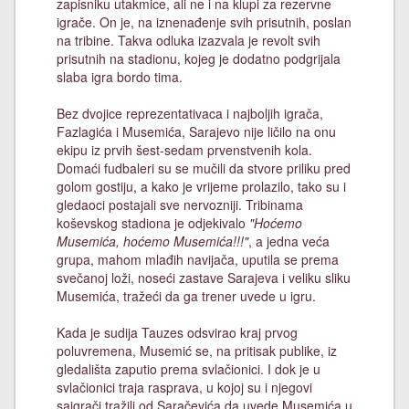
zapisniku utakmice, ali ne i na klupi za rezervne
igrače. On je, na iznenađenje svih prisutnih, poslan
na tribine. Takva odluka izazvala je revolt svih
prisutnih na stadionu, kojeg je dodatno podgrijala
slaba igra bordo tima.
Bez dvojice reprezentativaca i najboljih igrača,
Fazlagića i Musemića, Sarajevo nije ličilo na onu
ekipu iz prvih šest-sedam prvenstvenih kola.
Domaći fudbaleri su se mučili da stvore priliku pred
golom gostiju, a kako je vrijeme prolazilo, tako su i
gledaoci postajali sve nervozniji. Tribinama
koševskog stadiona je odjekivalo
"Hoćemo
Musemića, hoćemo Musemića!!!"
, a jedna veća
grupa, mahom mlađih navijača, uputila se prema
svečanoj loži, noseći zastave Sarajeva i veliku sliku
Musemića, tražeći da ga trener uvede u igru.
Kada je sudija Tauzes odsvirao kraj prvog
poluvremena, Musemić se, na pritisak publike, iz
gledališta zaputio prema svlačionici. I dok je u
svlačionici traja rasprava, u kojoj su i njegovi
saigrači tražili od Saračevića da uvede Musemića u