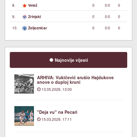
8.
0
0:0
0
Velež
9.
0
0:0
0
Zrinjski
10.
0
0:0
0
Željezničar
Najnovije vijesti
ARHIVA: Vukičević srušio Hajdukove
snove o duploj kruni
13.05.2026. 13:00
"Deja vu" na Pecari
15.03.2026. 17:11