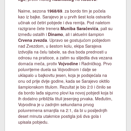
Naime, sezona
1968/69
. za bordo tim je počela
kao iz bajke. Sarajevo je u prvih šest kola ostvarilo
učinak od četiri pobjede i dva remija. Pod naletom
razigrane čete trenera
Muniba Saračevića
, pali su
između ostalih i
Dinamo
, ali i aktuelni šampion
Crvena zvezda
. Upravo se gostujućom pobjedom
nad Zvezdom, u šestom kolu, ekipa Sarajeva
izdvojila na čelu tabele, sa dva boda prednosti u
odnosu na pratioce, a zatim su slijedila dva vezana
domaća meča, protiv
Vojvodine
i Radničkog. Prvo
poluvrijeme duela sa Vojvodinom i dalje se
uklapalo u bajkovitu jesen, koja je podsjećala na
onu od prije dvije godine, kada se Sarajevo okitilo
šampionskom titulom. Rezultat je bio 2:0 i činilo se
da bordo lađa sigurno plovi ka novoj pobjedi koja bi
ih dodatno približila tituli jesenjeg prvaka. Međutim,
Vojvodina je u zadnjim sekundama prvog
poluvremena smanjila na 2:1, da bi u posljednjih
deset minuta utakmice postigla još dva gola i
upisala pobjedu.