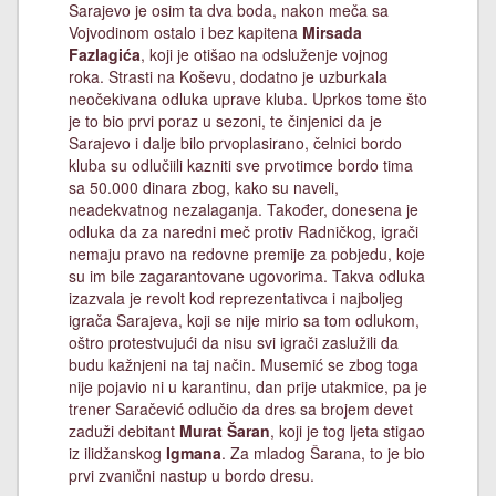
Sarajevo je osim ta dva boda, nakon meča sa
Vojvodinom ostalo i bez kapitena
Mirsada
Fazlagića
, koji je otišao na odsluženje vojnog
roka. Strasti na Koševu, dodatno je uzburkala
neočekivana odluka uprave kluba. Uprkos tome što
je to bio prvi poraz u sezoni, te činjenici da je
Sarajevo i dalje bilo prvoplasirano, čelnici bordo
kluba su odlučiili kazniti sve prvotimce bordo tima
sa 50.000 dinara zbog, kako su naveli,
neadekvatnog nezalaganja. Također, donesena je
odluka da za naredni meč protiv Radničkog, igrači
nemaju pravo na redovne premije za pobjedu, koje
su im bile zagarantovane ugovorima. Takva odluka
izazvala je revolt kod reprezentativca i najboljeg
igrača Sarajeva, koji se nije mirio sa tom odlukom,
oštro protestvujući da nisu svi igrači zaslužili da
budu kažnjeni na taj način. Musemić se zbog toga
nije pojavio ni u karantinu, dan prije utakmice, pa je
trener Saračević odlučio da dres sa brojem devet
zaduži debitant
Murat Šaran
, koji je tog ljeta stigao
iz ilidžanskog
Igmana
. Za mladog Šarana, to je bio
prvi zvanični nastup u bordo dresu.