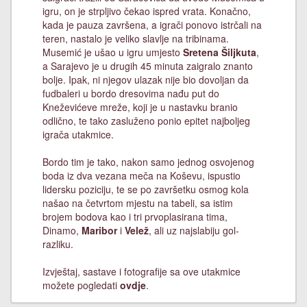
igru, on je strpljivo čekao ispred vrata. Konačno,
kada je pauza završena, a igrači ponovo istrčali na
teren, nastalo je veliko slavlje na tribinama.
Musemić je ušao u igru umjesto
Sretena Šiljkuta
,
a Sarajevo je u drugih 45 minuta zaigralo znanto
bolje. Ipak, ni njegov ulazak nije bio dovoljan da
fudbaleri u bordo dresovima nađu put do
Kneževićeve mreže, koji je u nastavku branio
odlično, te tako zasluženo ponio epitet najboljeg
igrača utakmice.
Bordo tim je tako, nakon samo jednog osvojenog
boda iz dva vezana meča na Koševu, ispustio
lidersku poziciju, te se po završetku osmog kola
našao na četvrtom mjestu na tabeli, sa istim
brojem bodova kao i tri prvoplasirana tima,
Dinamo,
Maribor
i
Velež
, ali uz najslabiju gol-
razliku.
Izvještaj, sastave i fotografije sa ove utakmice
možete pogledati
ovdje
.