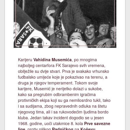
Karijeru
Vahidina Musemića
, po mnogima
najboljeg centarfora FK Sarajevo svih vremena,
obilježile su dvije stvari. Prva je svakako vrhunsko
fudbalsko umijeće koje je pokazivao na terenu, a
druga je njegov temperament. Tokom svoje
karijere, Musemić je nerijetko dolazi u sukobe,
kako sa pregrubim odbrambenim igračima
protivničkih ekipa koji su ga nemilosrdno tukli, tako
i sa sudijama, zbog nepravednih odluka na štetu
njegovog tima, ali i sa rukovodećim ljudima bordo
kluba. Jedan takav incident dogodio se u jesen
1968. godine, uoči utakmice 8. kola
Prve savezne
lige
, protiv niškog
Radničkog
na
Koševu
.