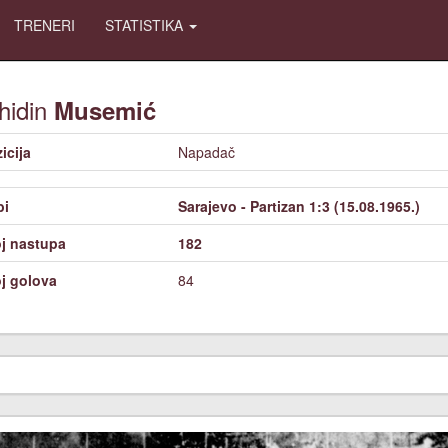
TRENERI
STATISTIKA
hidin
Musemić
icija
Napadač
bi
Sarajevo - Partizan 1:3 (15.08.1965.)
j nastupa
182
j golova
84