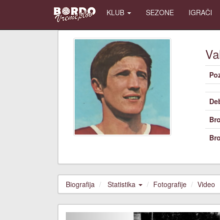
KLUB
SEZONE
IGRAČI
Va
Poz
De
Bro
Bro
Biografija
Statistika
Fotografije
Video
Previous