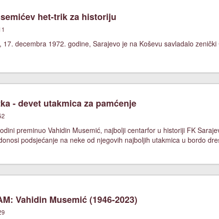
emićev het-trik za historiju
11
 17. decembra 1972. godine, Sarajevo je na Koševu savladalo zenički Če
ka - devet utakmica za pamćenje
52
odini preminuo Vahidin Musemić, najbolji centarfor u historiji FK Saraj
onosi podsjećanje na neke od njegovih najboljih utakmica u bordo dre
M: Vahidin Musemić (1946-2023)
29