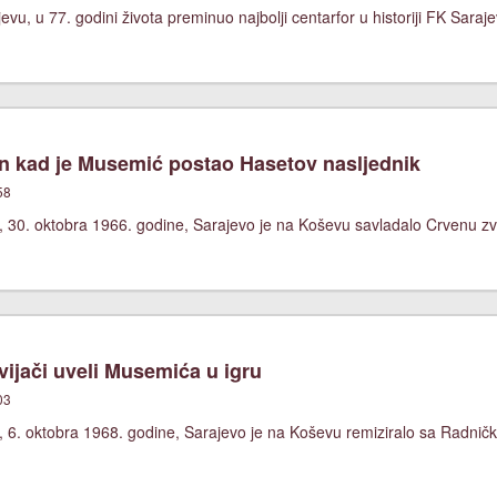
evu, u 77. godini života preminuo najbolji centarfor u historiji FK Sara
 kad je Musemić postao Hasetov nasljednik
58
, 30. oktobra 1966. godine, Sarajevo je na Koševu savladalo Crvenu zv
ijači uveli Musemića u igru
03
 6. oktobra 1968. godine, Sarajevo je na Koševu remiziralo sa Radnički