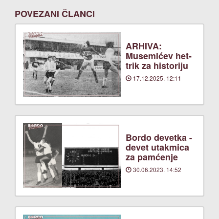
POVEZANI ČLANCI
ARHIVA:
Musemićev het-
trik za historiju
17.12.2025. 12:11
Bordo devetka -
devet utakmica
za pamćenje
30.06.2023. 14:52