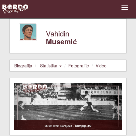
Vahidin
Musemić
Biografija
Statistika
Fotografije
Video
Previous
Next
06.09.1970. Sarajevo - Olimpija 3:2