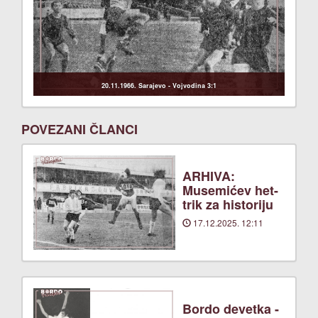
20.11.1966. Sarajevo - Vojvodina 3:1
POVEZANI ČLANCI
ARHIVA:
Musemićev het-
trik za historiju
17.12.2025. 12:11
Bordo devetka -