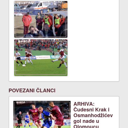
POVEZANI ČLANCI
ARHIVA:
Čudesni Krak i
Osmanhodžićev
gol nade u
Olomoucu