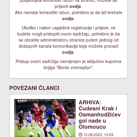
posjedujete korisnički račun na stranici, možete se
prijaviti
ovdje
.
Ako nemate korisnički račun, potrebno je da isti kreirate
ovdje
.
Ukoliko i nakon uspješne registracije i prijave, ne
budete mogli pristupiti ovom sadržaju, potrebno je da
se obratite administratoru stranice putem jednog od
dostupnih kanala komunikacije koje možete pronaći
ovdje
.
Pristup ovom sadržaju namijenjen je isključivo kupcima
knjige "Bordo vremeplov".
POVEZANI ČLANCI
ARHIVA:
Čudesni Krak i
Osmanhodžićev
gol nade u
Olomoucu
15.08.2023. 13:03