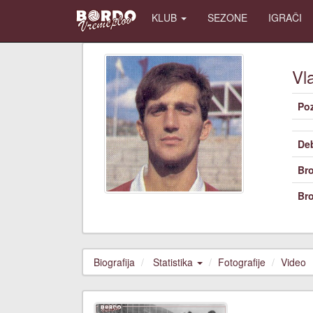
KLUB
SEZONE
IGRAČI
Vl
Poz
De
Bro
Bro
Biografija
Statistika
Fotografije
Video