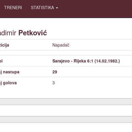
TRENERI
STATISTIKA
adimir
Petković
icija
Napadač
bi
Sarajevo - Rijeka 6:1 (14.02.1982.)
j nastupa
29
j golova
3