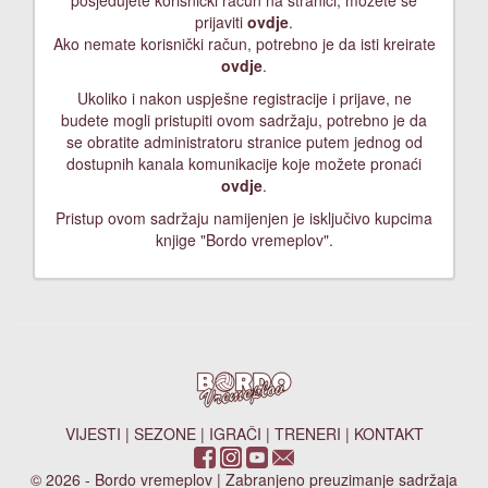
posjedujete korisnički račun na stranici, možete se
prijaviti
ovdje
.
Ako nemate korisnički račun, potrebno je da isti kreirate
ovdje
.
Ukoliko i nakon uspješne registracije i prijave, ne
budete mogli pristupiti ovom sadržaju, potrebno je da
se obratite administratoru stranice putem jednog od
dostupnih kanala komunikacije koje možete pronaći
ovdje
.
Pristup ovom sadržaju namijenjen je isključivo kupcima
knjige "Bordo vremeplov".
VIJESTI
|
SEZONE
|
IGRAČI
|
TRENERI
|
KONTAKT
© 2026 - Bordo vremeplov | Zabranjeno preuzimanje sadržaja