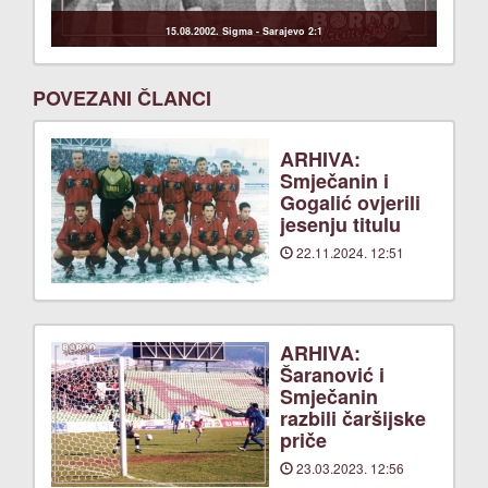
15.08.2002. Sigma - Sarajevo 2:1
POVEZANI ČLANCI
ARHIVA:
Smječanin i
Gogalić ovjerili
jesenju titulu
22.11.2024. 12:51
ARHIVA:
Šaranović i
Smječanin
razbili čaršijske
priče
23.03.2023. 12:56