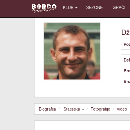
KLUB
SEZONE
IGRAČI
D
Poz
De
Bro
Bro
Biografija
Statistika
Fotografije
Video