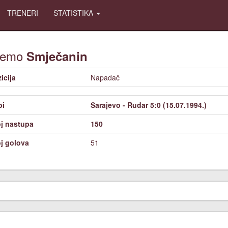
TRENERI
STATISTIKA
žemo
Smječanin
icija
Napadač
bi
Sarajevo - Rudar 5:0 (15.07.1994.)
j nastupa
150
j golova
51