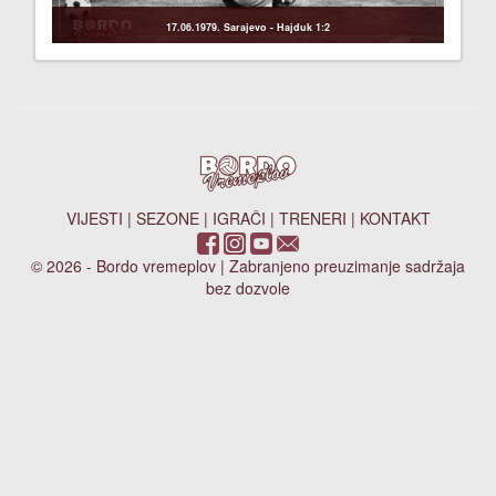
17.06.1979. Sarajevo - Hajduk 1:2
VIJESTI
|
SEZONE
|
IGRAČI
|
TRENERI
|
KONTAKT
© 2026 - Bordo vremeplov | Zabranjeno preuzimanje sadržaja
bez dozvole