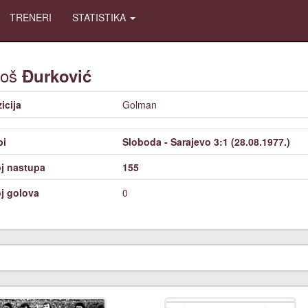
TRENERI
STATISTIKA
loš
Đurković
icija
Golman
bi
Sloboda - Sarajevo 3:1 (28.08.1977.)
j nastupa
155
j golova
0