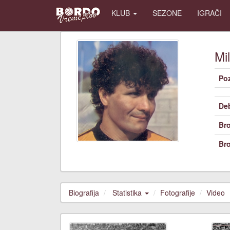
KLUB
SEZONE
IGRAČI
Mi
Poz
De
Bro
Bro
Biografija
Statistika
Fotografije
Video