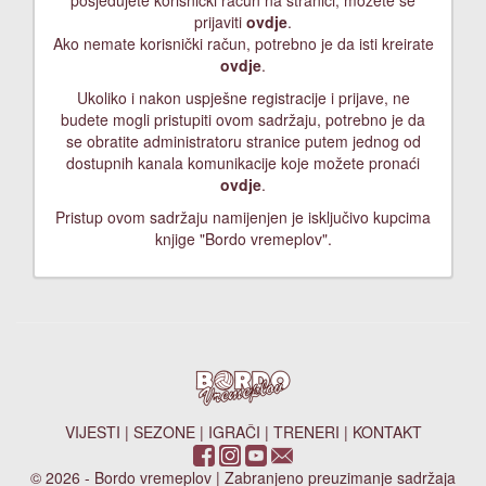
posjedujete korisnički račun na stranici, možete se
prijaviti
ovdje
.
Ako nemate korisnički račun, potrebno je da isti kreirate
ovdje
.
Ukoliko i nakon uspješne registracije i prijave, ne
budete mogli pristupiti ovom sadržaju, potrebno je da
se obratite administratoru stranice putem jednog od
dostupnih kanala komunikacije koje možete pronaći
ovdje
.
Pristup ovom sadržaju namijenjen je isključivo kupcima
knjige "Bordo vremeplov".
VIJESTI
|
SEZONE
|
IGRAČI
|
TRENERI
|
KONTAKT
© 2026 - Bordo vremeplov | Zabranjeno preuzimanje sadržaja