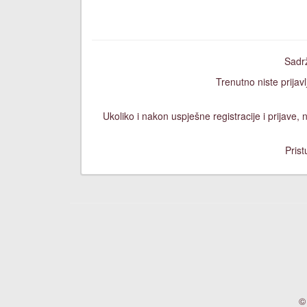
Sadrž
Trenutno niste prijavl
Ukoliko i nakon uspješne registracije i prijave
Prist
©