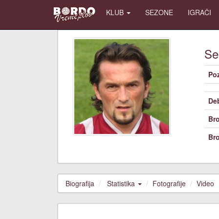
KLUB
SEZONE
IGRAČI
Se
Poz
De
Bro
Bro
Biografija
Statistika
Fotografije
Video