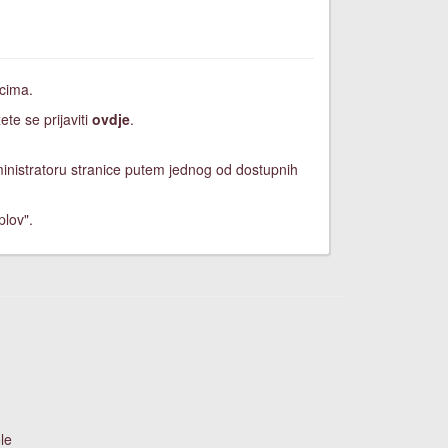
icima.
ete se prijaviti
ovdje
.
dministratoru stranice putem jednog od dostupnih
plov".
le