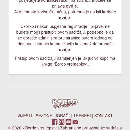
posjedujete korisnički račun na stranici, možete se
prijaviti
ovdje
.
Ako nemate korisnički račun, potrebno je da isti kreirate
ovdje
.
Ukoliko i nakon uspješne registracije i prijave, ne
budete mogli pristupiti ovom sadržaju, potrebno je da
se obratite administratoru stranice putem jednog od
dostupnih kanala komunikacije koje možete pronaći
ovdje
.
Pristup ovom sadržaju namijenjen je isključivo kupcima
knjige "Bordo vremeplov".
VIJESTI
|
SEZONE
|
IGRAČI
|
TRENERI
|
KONTAKT
© 2026 - Bordo vremeplov | Zabranjeno preuzimanje sadržaja