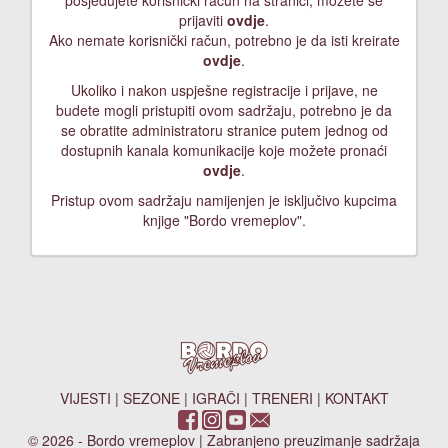
posjedujete korisnički račun na stranici, možete se
prijaviti
ovdje
.
Ako nemate korisnički račun, potrebno je da isti kreirate
ovdje
.
Ukoliko i nakon uspješne registracije i prijave, ne
budete mogli pristupiti ovom sadržaju, potrebno je da
se obratite administratoru stranice putem jednog od
dostupnih kanala komunikacije koje možete pronaći
ovdje
.
Pristup ovom sadržaju namijenjen je isključivo kupcima
knjige "Bordo vremeplov".
VIJESTI
|
SEZONE
|
IGRAČI
|
TRENERI
|
KONTAKT
© 2026 - Bordo vremeplov | Zabranjeno preuzimanje sadržaja