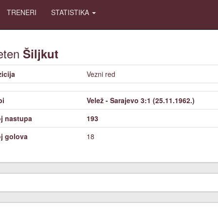
TRENERI
STATISTIKA
eten
Šiljkut
icija
Vezni red
bi
Velež - Sarajevo 3:1 (25.11.1962.)
j nastupa
193
j golova
18