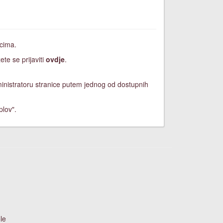
icima.
ete se prijaviti
ovdje
.
dministratoru stranice putem jednog od dostupnih
plov".
le