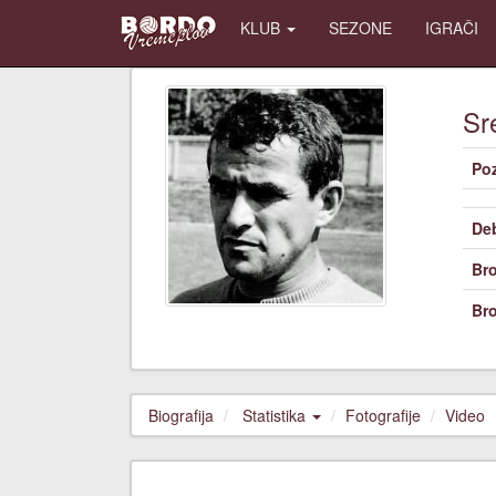
KLUB
SEZONE
IGRAČI
Sr
Poz
De
Bro
Bro
Biografija
Statistika
Fotografije
Video