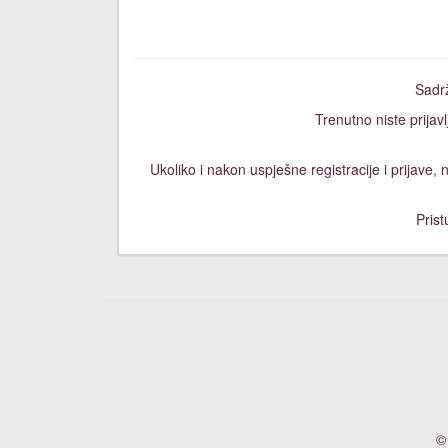
Sadrž
Trenutno niste prijavl
Ukoliko i nakon uspješne registracije i prijave
Prist
©