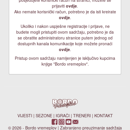
posjedujete korisnički račun na stranici, možete se
prijaviti
ovdje
.
Ako nemate korisnički račun, potrebno je da isti kreirate
ovdje
.
Ukoliko i nakon uspješne registracije i prijave, ne
budete mogli pristupiti ovom sadržaju, potrebno je da
se obratite administratoru stranice putem jednog od
dostupnih kanala komunikacije koje možete pronaći
ovdje
.
Pristup ovom sadržaju namijenjen je isključivo kupcima
knjige "Bordo vremeplov".
VIJESTI
|
SEZONE
|
IGRAČI
|
TRENERI
|
KONTAKT
© 2026 - Bordo vremeplov | Zabranjeno preuzimanje sadržaja