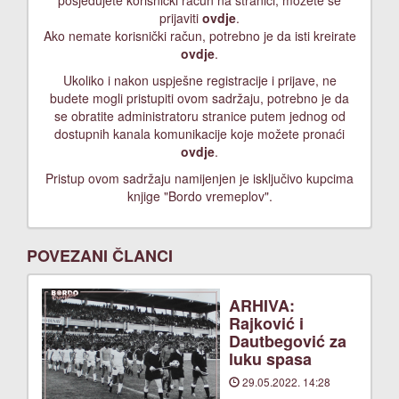
posjedujete korisnički račun na stranici, možete se
prijaviti
ovdje
.
Ako nemate korisnički račun, potrebno je da isti kreirate
ovdje
.
Ukoliko i nakon uspješne registracije i prijave, ne
budete mogli pristupiti ovom sadržaju, potrebno je da
se obratite administratoru stranice putem jednog od
dostupnih kanala komunikacije koje možete pronaći
ovdje
.
Pristup ovom sadržaju namijenjen je isključivo kupcima
knjige "Bordo vremeplov".
POVEZANI ČLANCI
ARHIVA:
Rajković i
Dautbegović za
luku spasa
29.05.2022. 14:28