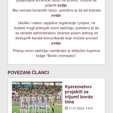
posjedujete korisnički račun na stranici, možete se
prijaviti
ovdje
.
Ako nemate korisnički račun, potrebno je da isti kreirate
ovdje
.
Ukoliko i nakon uspješne registracije i prijave, ne
budete mogli pristupiti ovom sadržaju, potrebno je da
se obratite administratoru stranice putem jednog od
dostupnih kanala komunikacije koje možete pronaći
ovdje
.
Pristup ovom sadržaju namijenjen je isključivo kupcima
knjige "Bordo vremeplov".
POVEZANI ČLANCI
Kyeremehov
projektil za
trijumf bordo
tima
11.07.2024. 19:41