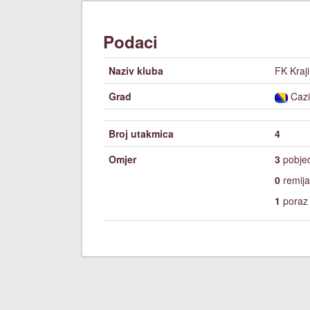
Podaci
Naziv kluba
FK Kraj
Grad
Cazi
Broj utakmica
4
Omjer
3
pobje
0
remija
1
poraz