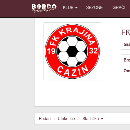
KLUB
SEZONE
IGRAČI
F
Gr
Bro
Om
Podaci
Utakmice
Statistika