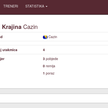
TRENERI
STATISTIKA
K
Cazin
Krajina
ad
Cazin
j utakmica
4
jer
3
pobjede
0
remija
1
poraz