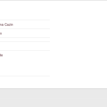
ina Cazin
n
de