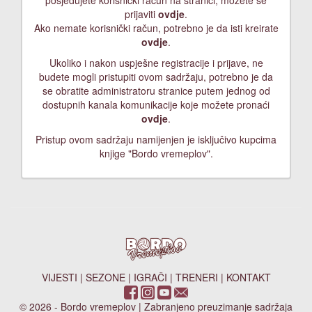
posjedujete korisnički račun na stranici, možete se
prijaviti
ovdje
.
Ako nemate korisnički račun, potrebno je da isti kreirate
ovdje
.
Ukoliko i nakon uspješne registracije i prijave, ne
budete mogli pristupiti ovom sadržaju, potrebno je da
se obratite administratoru stranice putem jednog od
dostupnih kanala komunikacije koje možete pronaći
ovdje
.
Pristup ovom sadržaju namijenjen je isključivo kupcima
knjige "Bordo vremeplov".
VIJESTI
|
SEZONE
|
IGRAČI
|
TRENERI
|
KONTAKT
© 2026 - Bordo vremeplov | Zabranjeno preuzimanje sadržaja