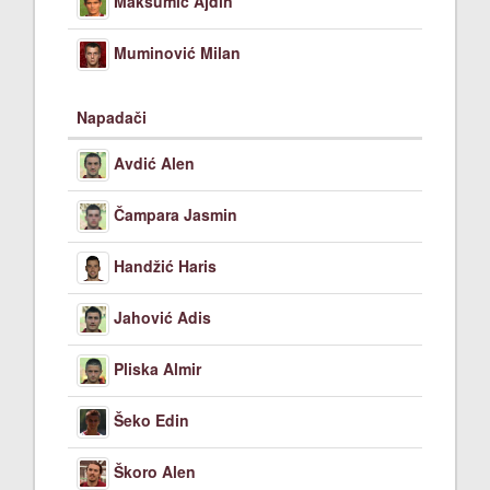
Maksumić Ajdin
Muminović Milan
Napadači
Avdić Alen
Čampara Jasmin
Handžić Haris
Jahović Adis
Pliska Almir
Šeko Edin
Škoro Alen