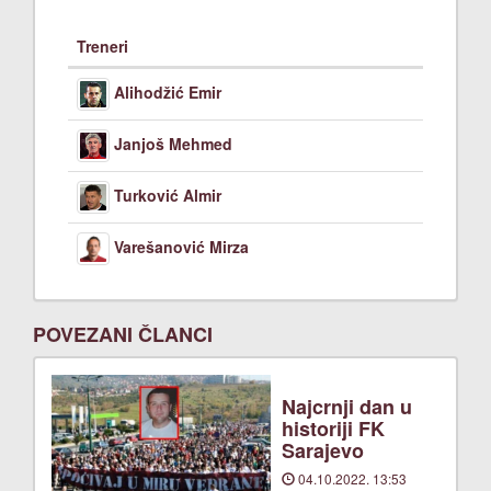
Treneri
Alihodžić Emir
Janjoš Mehmed
Turković Almir
Varešanović Mirza
POVEZANI ČLANCI
Najcrnji dan u
historiji FK
Sarajevo
04.10.2022. 13:53