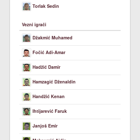
Torlak Sedin
Vezni igrači
Džakmić Muhamed
Fočić Adi-Amar
Hadžić Damir
Hamzagić Dženaldin
Handžić Kenan
Ihtijarević Faruk
Janjoš Emir