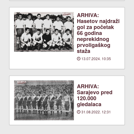
ARHIVA:
Hasetov najdraži
gol za početak
66 godina
neprekidnog
prvoligaškog
staža
13.07.2024. 10:35
ARHIVA:
Sarajevo pred
120.000
gledalaca
31.08.2022. 12:31