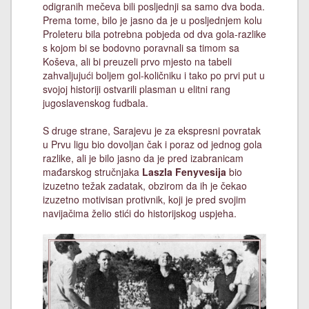
odigranih mečeva bili posljednji sa samo dva boda.
Prema tome, bilo je jasno da je u posljednjem kolu
Proleteru bila potrebna pobjeda od dva gola-razlike
s kojom bi se bodovno poravnali sa timom sa
Koševa, ali bi preuzeli prvo mjesto na tabeli
zahvaljujući boljem gol-količniku i tako po prvi put u
svojoj historiji ostvarili plasman u elitni rang
jugoslavenskog fudbala.
S druge strane, Sarajevu je za ekspresni povratak
u Prvu ligu bio dovoljan čak i poraz od jednog gola
razlike, ali je bilo jasno da je pred izabranicam
mađarskog stručnjaka
Laszla Fenyvesija
bio
izuzetno težak zadatak, obzirom da ih je čekao
izuzetno motivisan protivnik, koji je pred svojim
navijačima želio stići do historijskog uspjeha.