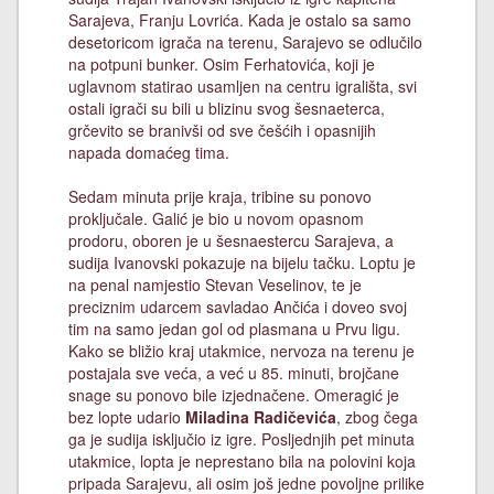
Sarajeva, Franju Lovrića. Kada je ostalo sa samo
desetoricom igrača na terenu, Sarajevo se odlučilo
na potpuni bunker. Osim Ferhatovića, koji je
uglavnom statirao usamljen na centru igrališta, svi
ostali igrači su bili u blizinu svog šesnaeterca,
grčevito se branivši od sve češćih i opasnijih
napada domaćeg tima.
Sedam minuta prije kraja, tribine su ponovo
proključale. Galić je bio u novom opasnom
prodoru, oboren je u šesnaestercu Sarajeva, a
sudija Ivanovski pokazuje na bijelu tačku. Loptu je
na penal namjestio Stevan Veselinov, te je
preciznim udarcem savladao Ančića i doveo svoj
tim na samo jedan gol od plasmana u Prvu ligu.
Kako se bližio kraj utakmice, nervoza na terenu je
postajala sve veća, a već u 85. minuti, brojčane
snage su ponovo bile izjednačene. Omeragić je
bez lopte udario
Miladina Radičevića
, zbog čega
ga je sudija isključio iz igre. Posljednjih pet minuta
utakmice, lopta je neprestano bila na polovini koja
pripada Sarajevu, ali osim još jedne povoljne prilike