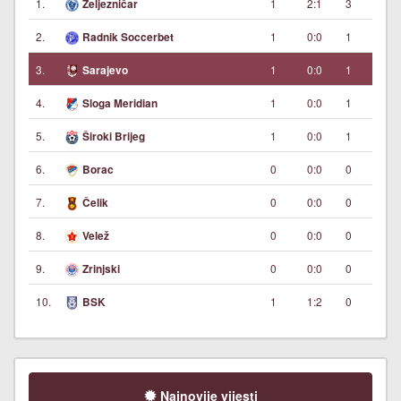
1.
1
2:1
3
Željezničar
2.
1
0:0
1
Radnik Soccerbet
3.
1
0:0
1
Sarajevo
4.
1
0:0
1
Sloga Meridian
5.
1
0:0
1
Široki Brijeg
6.
0
0:0
0
Borac
7.
0
0:0
0
Čelik
8.
0
0:0
0
Velež
9.
0
0:0
0
Zrinjski
10.
1
1:2
0
BSK
Najnovije vijesti