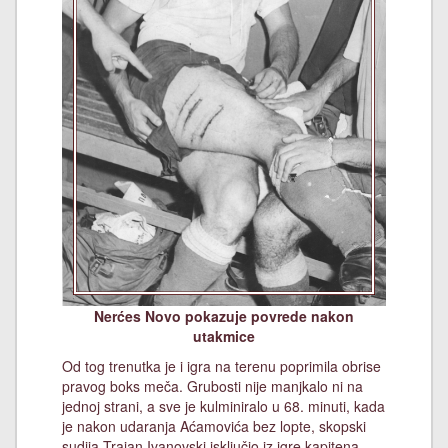
Nerćes Novo pokazuje povrede nakon
utakmice
Od tog trenutka je i igra na terenu poprimila obrise
pravog boks meča. Grubosti nije manjkalo ni na
jednoj strani, a sve je kulminiralo u 68. minuti, kada
je nakon udaranja Aćamovića bez lopte, skopski
sudija Trajan Ivanovski isključio iz igre kapitena