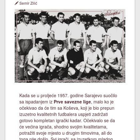
Semir Zilić
Kada se u proljeće 1957. godine Sarajevo suočilo
sa ispadanjem iz
Prve savezne lige
, malo ko je
očekivao da će tim sa Koševa, koji je bio prepun
izuzetno kvalitetnih fudbalera uspjeti zadržati
gotovo kompletan igrački kadar. Očekivalo se da
će većina igrača, shodno svojim kvalitetama,
potražiti svoje mjesto u drugim timovima, ali do
toga nije došlo. Svi igrači, sa izuzetkom mladog