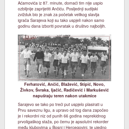
Aćamovića iz 87. minute, domaći tim nije uspio
ozbiljnije zaprijetiti Ančiću. Posljednji sudijski
zvižduk bio je znak za početak velikog slavlja
igrača Sarajeva koji su tako uspjeli nakon samo
godinu dana izboriti povratak u društvo najboljih.
Ferhatović, Ančić, Blažević, Stipić, Novo,
Živkov, Švraka, Ijačić, Radičević i Markušević
napuštaju teren nakon utakmice
Sarajevo se tako po treći put uspjelo plasirati u
Prvu saveznu ligu, a upravo od tog dana započeo
je i rekordni niz od punih 66 godina neprekidnog
prvoligaškog staža, po čemu je apsolutni rekorder
među klubovima u Bosni i Hercegovini, te ujedno