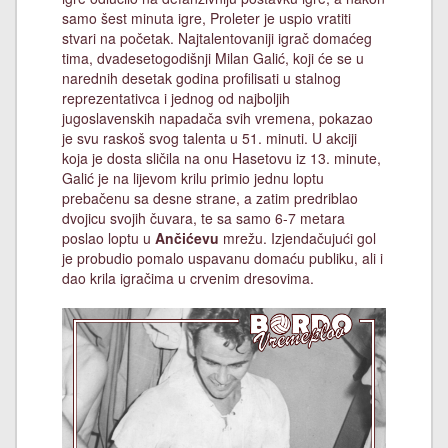
samo šest minuta igre, Proleter je uspio vratiti
stvari na početak. Najtalentovaniji igrač domaćeg
tima, dvadesetogodišnji Milan Galić, koji će se u
narednih desetak godina profilisati u stalnog
reprezentativca i jednog od najboljih
jugoslavenskih napadača svih vremena, pokazao
je svu raskoš svog talenta u 51. minuti. U akciji
koja je dosta sličila na onu Hasetovu iz 13. minute,
Galić je na lijevom krilu primio jednu loptu
prebačenu sa desne strane, a zatim predriblao
dvojicu svojih čuvara, te sa samo 6-7 metara
poslao loptu u
Ančićevu
mrežu. Izjendačujući gol
je probudio pomalo uspavanu domaću publiku, ali i
dao krila igračima u crvenim dresovima.