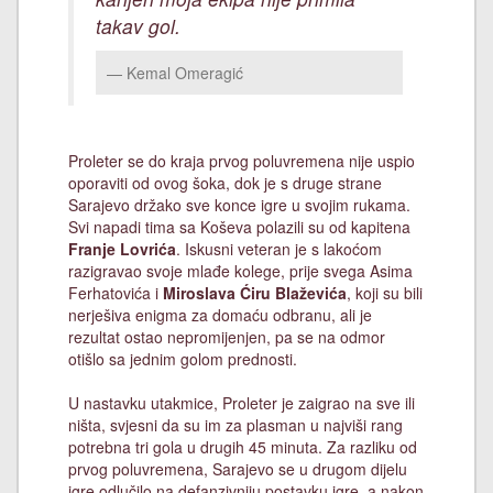
takav gol.
Kemal Omeragić
Proleter se do kraja prvog poluvremena nije uspio
oporaviti od ovog šoka, dok je s druge strane
Sarajevo držako sve konce igre u svojim rukama.
Svi napadi tima sa Koševa polazili su od kapitena
Franje Lovrića
. Iskusni veteran je s lakoćom
razigravao svoje mlađe kolege, prije svega Asima
Ferhatovića i
Miroslava Ćiru Blaževića
, koji su bili
nerješiva enigma za domaću odbranu, ali je
rezultat ostao nepromijenjen, pa se na odmor
otišlo sa jednim golom prednosti.
U nastavku utakmice, Proleter je zaigrao na sve ili
ništa, svjesni da su im za plasman u najviši rang
potrebna tri gola u drugih 45 minuta. Za razliku od
prvog poluvremena, Sarajevo se u drugom dijelu
igre odlučilo na defanzivniju postavku igre, a nakon