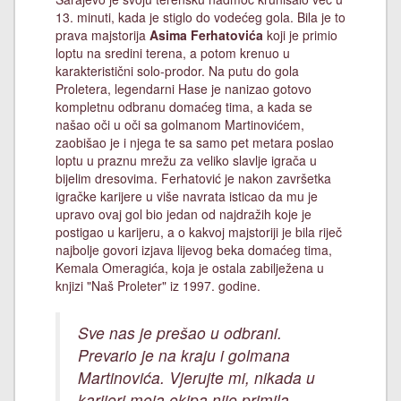
13. minuti, kada je stiglo do vodećeg gola. Bila je to
prava majstorija
Asima Ferhatovića
koji je primio
loptu na sredini terena, a potom krenuo u
karakteristični solo-prodor. Na putu do gola
Proletera, legendarni Hase je nanizao gotovo
kompletnu odbranu domaćeg tima, a kada se
našao oči u oči sa golmanom Martinovićem,
zaobišao je i njega te sa samo pet metara poslao
loptu u praznu mrežu za veliko slavlje igrača u
bijelim dresovima. Ferhatović je nakon završetka
igračke karijere u više navrata isticao da mu je
upravo ovaj gol bio jedan od najdražih koje je
postigao u karijeru, a o kakvoj majstoriji je bila riječ
najbolje govori izjava lijevog beka domaćeg tima,
Kemala Omeragića, koja je ostala zabilježena u
knjizi "Naš Proleter" iz 1997. godine.
Sve nas je prešao u odbrani.
Prevario je na kraju i golmana
Martinovića. Vjerujte mi, nikada u
karijeri moja ekipa nije primila