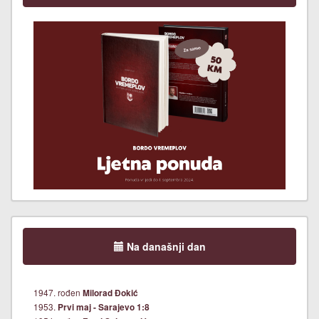
Na današnji dan
1947. rođen
Milorad Đokić
1953.
Prvi maj - Sarajevo 1:8