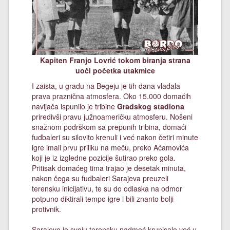
Kapiten Franjo Lovrić tokom biranja strana
uoči početka utakmice
I zaista, u gradu na Begeju je tih dana vladala
prava praznična atmosfera. Oko 15.000 domaćih
navijača ispunilo je tribine
Gradskog stadiona
priredivši pravu južnoameričku atmosferu. Nošeni
snažnom podrškom sa prepunih tribina, domaći
fudbaleri su silovito krenuli i već nakon četiri minute
igre imali prvu priliku na meču, preko Aćamovića
koji je iz izgledne pozicije šutirao preko gola.
Pritisak domaćeg tima trajao je desetak minuta,
nakon čega su fudbaleri Sarajeva preuzeli
terensku inicijativu, te su do odlaska na odmor
potpuno diktirali tempo igre i bili znanto bolji
protivnik.
Sarajevo je svoju terensku nadmoć krunisalo već u