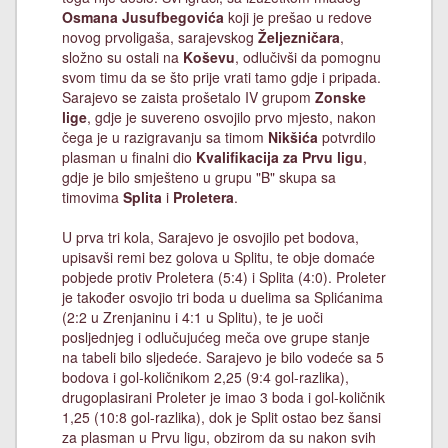
Osmana Jusufbegovića
koji je prešao u redove
novog prvoligaša, sarajevskog
Željezničara
,
složno su ostali na
Koševu
, odlučivši da pomognu
svom timu da se što prije vrati tamo gdje i pripada.
Sarajevo se zaista prošetalo IV grupom
Zonske
lige
, gdje je suvereno osvojilo prvo mjesto, nakon
čega je u razigravanju sa timom
Nikšića
potvrdilo
plasman u finalni dio
Kvalifikacija za Prvu ligu
,
gdje je bilo smješteno u grupu "B" skupa sa
timovima
Splita
i
Proletera
.
U prva tri kola, Sarajevo je osvojilo pet bodova,
upisavši remi bez golova u Splitu, te obje domaće
pobjede protiv Proletera (5:4) i Splita (4:0). Proleter
je također osvojio tri boda u duelima sa Splićanima
(2:2 u Zrenjaninu i 4:1 u Splitu), te je uoči
posljednjeg i odlučujućeg meča ove grupe stanje
na tabeli bilo sljedeće. Sarajevo je bilo vodeće sa 5
bodova i gol-količnikom 2,25 (9:4 gol-razlika),
drugoplasirani Proleter je imao 3 boda i gol-količnik
1,25 (10:8 gol-razlika), dok je Split ostao bez šansi
za plasman u Prvu ligu, obzirom da su nakon svih