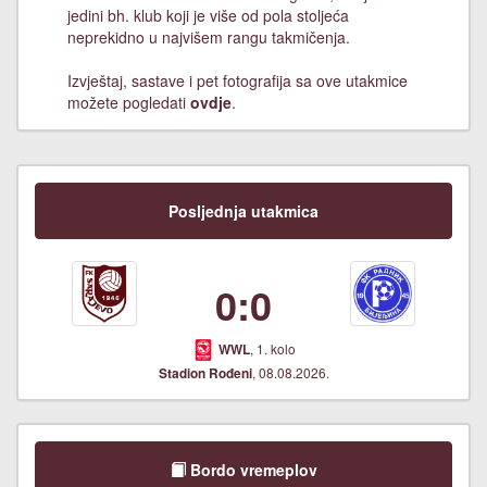
jedini bh. klub koji je više od pola stoljeća
neprekidno u najvišem rangu takmičenja.
Izvještaj, sastave i pet fotografija sa ove utakmice
možete pogledati
ovdje
.
Posljednja utakmica
0:0
, 1. kolo
WWL
, 08.08.2026.
Stadion Rođeni
Bordo vremeplov