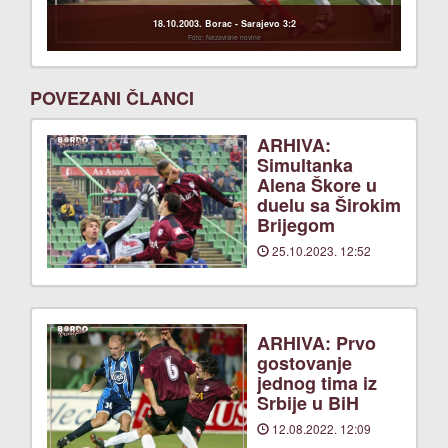
18.10.2003. Borac - Sarajevo 3:2
Foto: Nezavisne novine
POVEZANI ČLANCI
ARHIVA:
Simultanka
Alena Škore u
duelu sa Širokim
Brijegom
25.10.2023. 12:52
ARHIVA: Prvo
gostovanje
jednog tima iz
Srbije u BiH
12.08.2022. 12:09