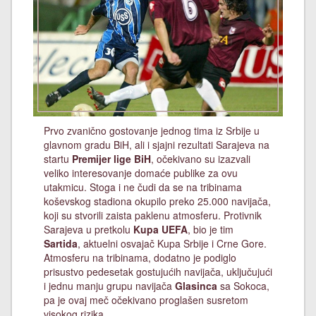
Prvo zvanično gostovanje jednog tima iz Srbije u
glavnom gradu BiH, ali i sjajni rezultati Sarajeva na
startu
Premijer lige BiH
, očekivano su izazvali
veliko interesovanje domaće publike za ovu
utakmicu. Stoga i ne čudi da se na tribinama
koševskog stadiona okupilo preko 25.000 navijača,
koji su stvorili zaista paklenu atmosferu. Protivnik
Sarajeva u pretkolu
Kupa UEFA
, bio je tim
Sartida
, aktuelni osvajač Kupa Srbije i Crne Gore.
Atmosferu na tribinama, dodatno je podiglo
prisustvo pedesetak gostujućih navijača, uključujući
i jednu manju grupu navijača
Glasinca
sa Sokoca,
pa je ovaj meč očekivano proglašen susretom
visokog rizika.