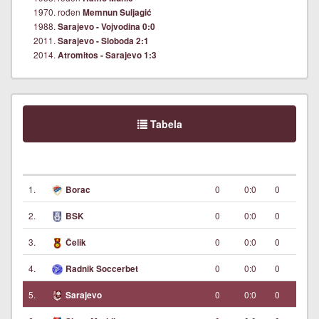
1970. rođen
Memnun Suljagić
1988.
Sarajevo - Vojvodina 0:0
2011.
Sarajevo - Sloboda 2:1
2014.
Atromitos - Sarajevo 1:3
Tabela
1.
0
0:0
0
Borac
2.
0
0:0
0
BSK
3.
0
0:0
0
Čelik
4.
0
0:0
0
Radnik Soccerbet
5.
0
0:0
0
Sarajevo