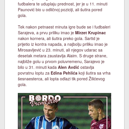
fudbalera te uduplaju prednost, jer je u 11. minuti
Paunović bio u odličnoj poziciji, ali šutira pored
gola.
Tek nakon petnaest minuta igre bude se i fudbaleri
Sarajeva, a prvu priliku imao je
Mirzet Krupinac
nakon kornera, ali šutira preko gola. Sartid je
prijetio iz kontra napada, a najbolju priliku imao je
Mirosavljević u 23. minuti, ali njegov udarac sa
desetak metara zaustavlja Alaim. S druge strane,
najbliže golu u prvom poluvremenu, Sarajevo je
bilo u 31. minuti kada
Alen Avdić
ostavlja
povratnu loptu za
Edina Pehlića
koji šutira sa vrha
šesnaesterca, ali lopta odlazi tik pored Žilićevog
gola.