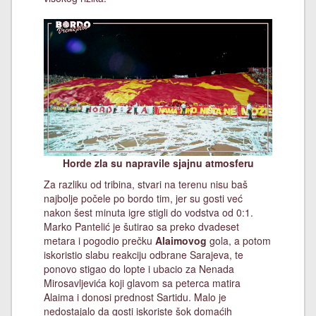
Horde zla su napravile sjajnu atmosferu
Za razliku od tribina, stvari na terenu nisu baš
najbolje počele po bordo tim, jer su gosti već
nakon šest minuta igre stigli do vodstva od 0:1.
Marko Pantelić je šutirao sa preko dvadeset
metara i pogodio prečku
Alaimovog
gola, a potom
iskoristio slabu reakciju odbrane Sarajeva, te
ponovo stigao do lopte i ubacio za Nenada
Mirosavljevića koji glavom sa peterca matira
Alaima i donosi prednost Sartidu. Malo je
nedostajalo da gosti iskoriste šok domaćih