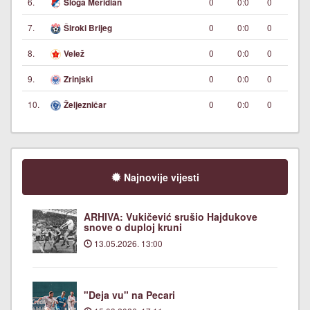
6.
0
0:0
0
Sloga Meridian
7.
0
0:0
0
Široki Brijeg
8.
0
0:0
0
Velež
9.
0
0:0
0
Zrinjski
10.
0
0:0
0
Željezničar
Najnovije vijesti
ARHIVA: Vukičević srušio Hajdukove
snove o duploj kruni
13.05.2026. 13:00
"Deja vu" na Pecari