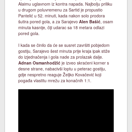
Alaimu uglavnom iz kontra napada. Najbolju priliku
u drugom poluvremenu za Sartid je propustio
Pantelić u 52. minuti, kada nakon solo prodora
šutira pored gola, a za Sarajevo
Alen Bašić
, osam
minuta kasnije, čiji udarac sa 18 metara odlazi
pored gola.
I kada se činilo da će se susret završiti pobjedom
gostiju, Sarajevo šest minuta prije kraja ipak stiže
do izjednačenja i gola nade za prolazak dalje.
Adnan Osmanhodžić
je izveo skraćeni korner s
desne strane, nabacivši loptu u peterac gostiju,
gdje nespretno reaguje Željko Kovačević koji
pogađa vlastitu mrežu za konačnih 1:1.