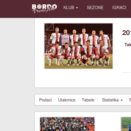
KLUB
SEZONE
IGRAČI
20
Ta
Podaci
Utakmice
Tabele
Statistika