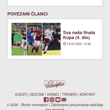
POVEZANI ČLANCI
Sva naša finala
Kupa (4. dio)
19.05.2022. 12:46
VIJESTI
|
SEZONE
|
IGRAČI
|
TRENERI
|
KONTAKT
© 2026 - Bordo vremeplov | Zabranjeno preuzimanje sadržaja
bez dozvole