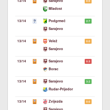
13/14
Sarajevo
0:0
Mladost
13/14
Podgrmeč
2:7
Sarajevo
13/14
Velež
0:0
Sarajevo
13/14
Sarajevo
0:3
Borac
13/14
Sarajevo
3:2
Rudar-Prijedor
13/14
Zvijezda
0:0
Sarajevo