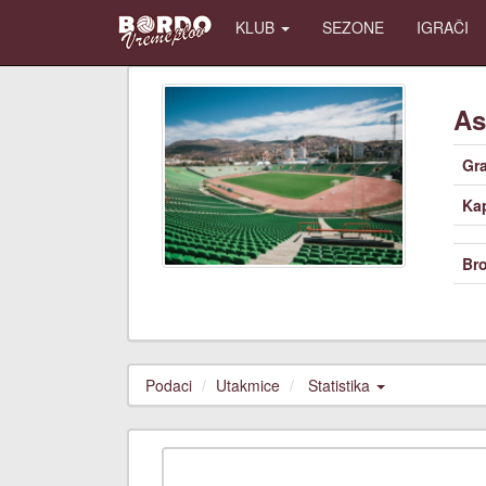
KLUB
SEZONE
IGRAČI
As
Gr
Kap
Bro
Podaci
Utakmice
Statistika