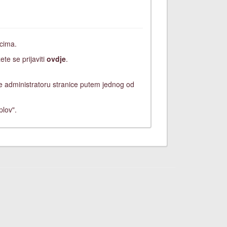
icima.
ete se prijaviti
ovdje
.
ite administratoru stranice putem jednog od
plov".