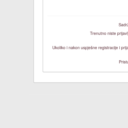
Sadrž
Trenutno niste prijavl
Ukoliko i nakon uspješne registracije i pr
Prist