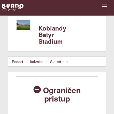
Koblandy
Batyr
Stadium
Podaci
Utakmice
Statistika
Ograničen
pristup