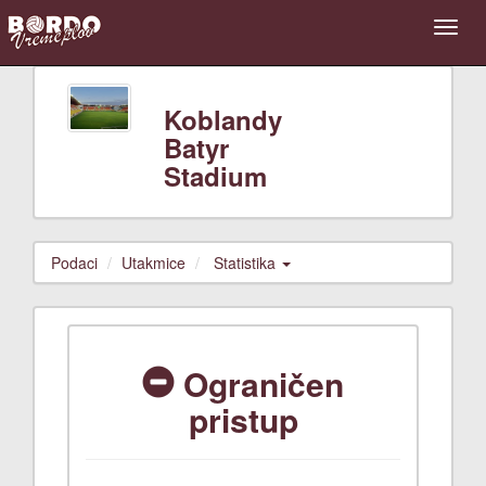
Koblandy
Batyr
Stadium
Podaci
Utakmice
Statistika
Ograničen
pristup